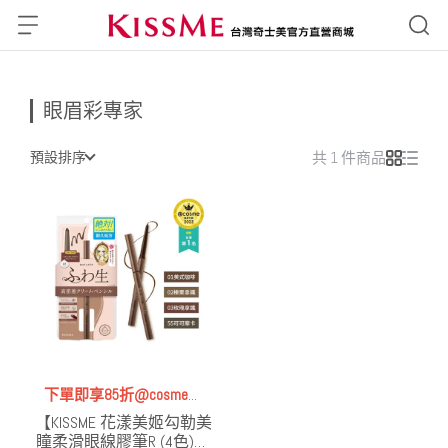
眼眉彩專家
預設排序
共 1 件商品
下單即享85折@cosme最
【KISSME 花漾美姬勾勒美
佳【眼線】 第一名│一見
瞳柔滑眼線膠筆R (4色)】