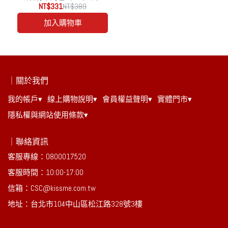
棕情 勾勒會說話的眼神
柔焦美瞳，與瞳孔色完美
NT$331
NT$389
融合的棕色調，自然放大
加入購物車
雙眼，筆芯不易斷裂一筆
到底，滑順不卡卡
｜關於我們
我的帳戶▾
線上購物說明▾
會員權益聲明▾
實體門市▾
隱私權與網站使用條款▾
｜聯絡資訊
客服專線：0800017520
客服時間：10:00-17:00
信箱：CSC@kissme.com.tw
地址：台北市104中山區松江路328號3樓