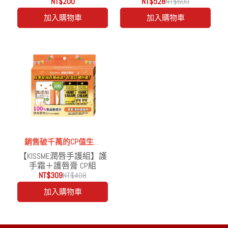
予滋潤，親水性保濕甘油
NT$200
NT$528
NT$600
成分預防乾燥粗糙
加入購物車
加入購物車
銷售破千萬的CP值生火
【KISSME潤唇手護組】護
品
手霜＋護唇膏 CP組
NT$309
NT$408
加入購物車