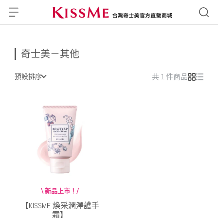
奇士美－其他
預設排序
共 1 件商品
\ 新品上市！/
【KISSME 煥采潤澤護手
霜】