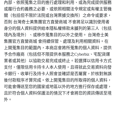
內部、依照蒐集之目的進行處理和利用、或為完成提供服務
或履行合約義務之必要、或依照相關法令規定或有權主管機
關（包括但不限於法院或台灣票據交換所）之命令或要求，
否則 台灣奇士美集團官方直營商城 不會將足以識別使用者
身分的個人資料提供給本隱私權條款未臚列的第三人（包括
境內及境外）、或移作蒐集目的以外之使用。 台灣奇士美
集團官方直營商城 會持續保管、處理及利用相關資料。在
上開蒐集目的範圍內，本商店會將所蒐集的個人資料，提供
予合作廠商（包括但不限提供本服務之Cyberbiz、宅配貨運
業者或其他）以協助交易完成或終止。若選擇以信用卡方式
支付，僅限信用卡持卡人本人使用，且得就此交易資料向發
卡銀行、收單行及持卡人照會並確認是否屬實，於核對無誤
後付款程序才算完成。依上開蒐集目的所取得的個人資料，
可能會傳送至您的國家或地區以外的地方進行保存或處理，
且於符合個人資料保護法的情況下才會將您的資訊傳送至境
外。