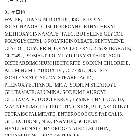
01 亮白色
WATER, TITANIUM DIOXIDE, ISOTRIDECYL
ISONONANOATE, ISODODECANE, ETHYLHEXYL
METHOXYCINNAMATE, TALC, BUTYLENE GLYCOL,
POLYGLYCERYL-6 POLYRICINOLEATE, PENTYLENE
GLYCOL, GLYCERIN, POLYGLYCERYL-2 ISOSTEARATE,
CI 77492, ISOMALT, POLYHYDROXYSTEARIC ACID,
DISTEARDIMONIUM HECTORITE, SODIUM CHLORIDE,
ALUMINUM HYDROXIDE, CI 77491, DEXTRIN
ISOSTEARATE, SILICA, STEARIC ACID,
PHENOXYETHANOL, MICA, SODIUM STEAROYL
GLUTAMATE, ALUMINA, SODIUM LAUROYL
GLUTAMATE, TOCOPHEROL, LYSINE, PHYTIC ACID,
MAGNESIUM CHLORIDE, TIN OXIDE, BHT, ASCORBYL
TETRAISOPALMITATE, ENTEROCOCCUS FAECALIS,
GLUTATHIONE, NIACINAMIDE, SODIUM
HYALURONATE, HYDROGENATED LECITHIN,
CERAMIDE NG, PHYTOSTEROLS,