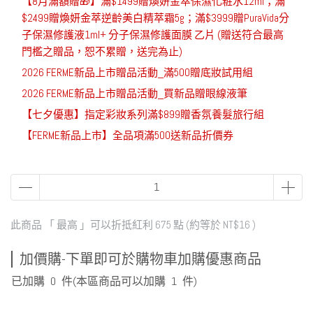
【8月滿額贈🎁】滿$1499贈煥妍金萃保濕化粧水12ml；滿
$2499贈煥妍金萃逆齡美白精萃霜5g；滿$3999贈PuraVida分
子保濕修護液1ml+ 分子保濕修護面膜 乙片 (贈送符合最高
門檻之贈品，恕不累贈，送完為止)
2026 FERME新品上市贈品活動_滿500贈底妝試用組
2026 FERME新品上市贈品活動_買新品贈眼線液筆
【七夕優惠】指定彩妝系列滿$899贈香氛養髮旅行組
【FERME新品上市】全品項滿500送新品折價券
此商品 「 最高 」可以折抵紅利
675
點 (約等於
NT$16
)
加價購-下單即可於購物車加購優惠商品
已加購
0
件
(本區商品可以加購
1
件)