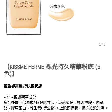
1
/
6
【KISSME FERME 裸光持久精華粉底 (5
色)】
輕盈卻高遮 持妝更養膚
● 58% 護膚精華成分
蘊含多重高保濕成分 (穀胱甘肽、菸鹼醯胺、神經醯胺、玻尿
酸、膠原蛋白、維生素C衍生物)，上妝即保養，提升底妝光澤。