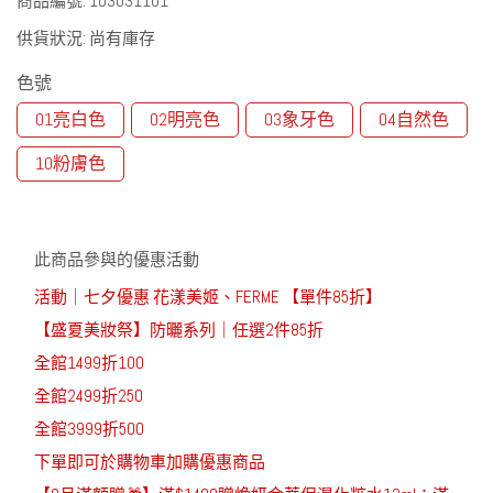
商品編號:
103031101
供貨狀況:
尚有庫存
色號
01亮白色
02明亮色
03象牙色
04自然色
10粉膚色
此商品參與的優惠活動
活動｜七夕優惠 花漾美姬、FERME 【單件85折】
【盛夏美妝祭】防曬系列｜任選2件85折
全館1499折100
全館2499折250
全館3999折500
下單即可於購物車加購優惠商品