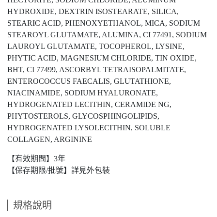
HYDROXIDE, DEXTRIN ISOSTEARATE, SILICA,
STEARIC ACID, PHENOXYETHANOL, MICA, SODIUM
STEAROYL GLUTAMATE, ALUMINA, CI 77491, SODIUM
LAUROYL GLUTAMATE, TOCOPHEROL, LYSINE,
PHYTIC ACID, MAGNESIUM CHLORIDE, TIN OXIDE,
BHT, CI 77499, ASCORBYL TETRAISOPALMITATE,
ENTEROCOCCUS FAECALIS, GLUTATHIONE,
NIACINAMIDE, SODIUM HYALURONATE,
HYDROGENATED LECITHIN, CERAMIDE NG,
PHYTOSTEROLS, GLYCOSPHINGOLIPIDS,
HYDROGENATED LYSOLECITHIN, SOLUBLE
COLLAGEN, ARGININE
【有效期間】3年​
【保存期限/批號】詳見外包裝
規格說明