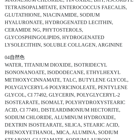
TETRAISOPALMITATE, ENTEROCOCCUS FAECALIS,
GLUTATHIONE, NIACINAMIDE, SODIUM
HYALURONATE, HYDROGENATED LECITHIN,
CERAMIDE NG, PHYTOSTEROLS,
GLYCOSPHINGOLIPIDS, HYDROGENATED
LYSOLECITHIN, SOLUBLE COLLAGEN, ARGININE
04自然色
WATER, TITANIUM DIOXIDE, ISOTRIDECYL
ISONONANOATE, ISODODECANE, ETHYLHEXYL
METHOXYCINNAMATE, TALC, BUTYLENE GLYCOL,
POLYGLYCERYL-6 POLYRICINOLEATE, PENTYLENE
GLYCOL, CI 77492, GLYCERIN, POLYGLYCERYL-2
ISOSTEARATE, ISOMALT, POLYHYDROXYSTEARIC
ACID, CI 77491, DISTEARDIMONIUM HECTORITE,
SODIUM CHLORIDE, ALUMINUM HYDROXIDE,
DEXTRIN ISOSTEARATE, SILICA, STEARIC ACID,
PHENOXYETHANOL, MICA, ALUMINA, SODIUM
STEAROYL GLUTAMATE, SODIUM LAUROYL