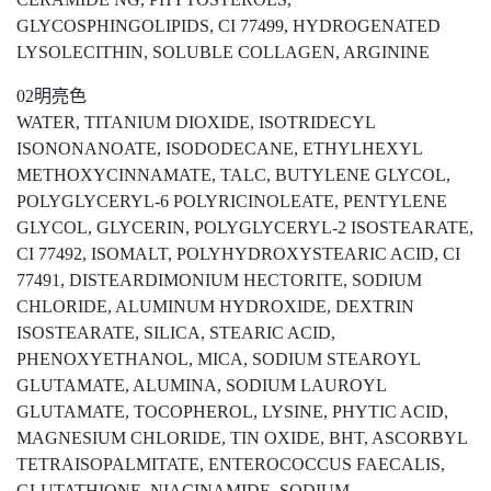
GLYCOSPHINGOLIPIDS, CI 77499, HYDROGENATED
LYSOLECITHIN, SOLUBLE COLLAGEN, ARGININE
02明亮色
WATER, TITANIUM DIOXIDE, ISOTRIDECYL
ISONONANOATE, ISODODECANE, ETHYLHEXYL
METHOXYCINNAMATE, TALC, BUTYLENE GLYCOL,
POLYGLYCERYL-6 POLYRICINOLEATE, PENTYLENE
GLYCOL, GLYCERIN, POLYGLYCERYL-2 ISOSTEARATE,
CI 77492, ISOMALT, POLYHYDROXYSTEARIC ACID, CI
77491, DISTEARDIMONIUM HECTORITE, SODIUM
CHLORIDE, ALUMINUM HYDROXIDE, DEXTRIN
ISOSTEARATE, SILICA, STEARIC ACID,
PHENOXYETHANOL, MICA, SODIUM STEAROYL
GLUTAMATE, ALUMINA, SODIUM LAUROYL
GLUTAMATE, TOCOPHEROL, LYSINE, PHYTIC ACID,
MAGNESIUM CHLORIDE, TIN OXIDE, BHT, ASCORBYL
TETRAISOPALMITATE, ENTEROCOCCUS FAECALIS,
GLUTATHIONE, NIACINAMIDE, SODIUM