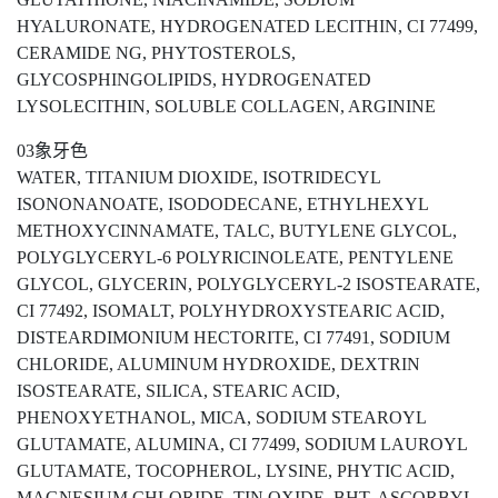
HYALURONATE, HYDROGENATED LECITHIN, CI 77499,
CERAMIDE NG, PHYTOSTEROLS,
GLYCOSPHINGOLIPIDS, HYDROGENATED
LYSOLECITHIN, SOLUBLE COLLAGEN, ARGININE
03象牙色
WATER, TITANIUM DIOXIDE, ISOTRIDECYL
ISONONANOATE, ISODODECANE, ETHYLHEXYL
METHOXYCINNAMATE, TALC, BUTYLENE GLYCOL,
POLYGLYCERYL-6 POLYRICINOLEATE, PENTYLENE
GLYCOL, GLYCERIN, POLYGLYCERYL-2 ISOSTEARATE,
CI 77492, ISOMALT, POLYHYDROXYSTEARIC ACID,
DISTEARDIMONIUM HECTORITE, CI 77491, SODIUM
CHLORIDE, ALUMINUM HYDROXIDE, DEXTRIN
ISOSTEARATE, SILICA, STEARIC ACID,
PHENOXYETHANOL, MICA, SODIUM STEAROYL
GLUTAMATE, ALUMINA, CI 77499, SODIUM LAUROYL
GLUTAMATE, TOCOPHEROL, LYSINE, PHYTIC ACID,
MAGNESIUM CHLORIDE, TIN OXIDE, BHT, ASCORBYL