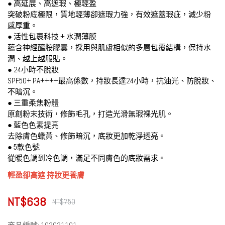
● 高延展、高遮瑕、極輕盈
突破粉底極限，質地輕薄卻遮瑕力強，有效遮蓋瑕疵，減少粉
感厚重。
● 活性包裹科技 + 水潤薄膜
蘊含神經醯胺膠囊，採用與肌膚相似的多層包覆結構，保持水
潤、越上越服貼。
● 24小時不脫妝
SPF50+ PA++++最高係數，持妝長達24小時，抗油光、防脫妝、
不暗沉。
● 三重柔焦粉體
原創粉末技術，修飾毛孔，打造光滑無瑕裸光肌。
● 藍色色素提亮
去除膚色蠟黃、修飾暗沉，底妝更加乾淨透亮。
● 5款色號
從暖色調到冷色調，滿足不同膚色的底妝需求。
輕盈卻高遮 持妝更養膚
NT$638
NT$750